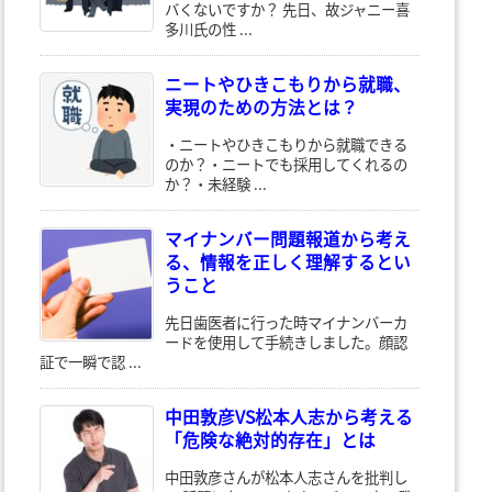
バくないですか？ 先日、故ジャニー喜
多川氏の性 ...
ニートやひきこもりから就職、
実現のための方法とは？
・ニートやひきこもりから就職できる
のか？・ニートでも採用してくれるの
か？・未経験 ...
マイナンバー問題報道から考え
る、情報を正しく理解するとい
うこと
先日歯医者に行った時マイナンバーカ
ードを使用して手続きしました。顔認
証で一瞬で認 ...
中田敦彦VS松本人志から考える
「危険な絶対的存在」とは
中田敦彦さんが松本人志さんを批判し