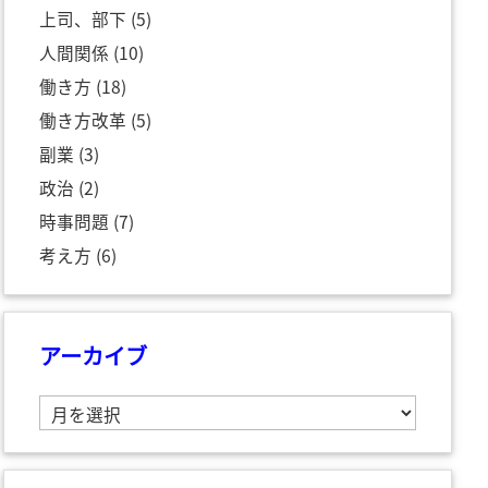
上司、部下
(5)
人間関係
(10)
働き方
(18)
働き方改革
(5)
副業
(3)
政治
(2)
時事問題
(7)
考え方
(6)
アーカイブ
ア
ー
カ
イ