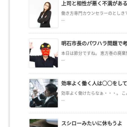
上司と相性が悪く不満があ
働き方専門カウンセラーのとしき
...
明石市長のパワハラ問題で
本日は節分ですね。 恵方巻の廃棄
...
効率よく働く人は○○をし
効率よく働けたらなぁ・・・。 こ
...
スシローみたいに休もうよ