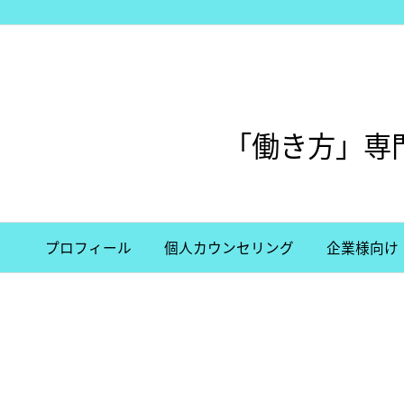
/*グーグル審査用/
「働き方」専
プロフィール
個人カウンセリング
企業様向け