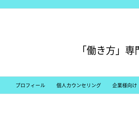
/*グーグル審査用/
「働き方」専
プロフィール
個人カウンセリング
企業様向け