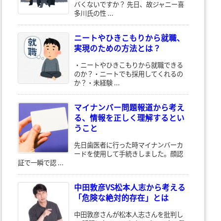
バくないですか？ 先日、故ジャニー喜
多川氏の性 ...
ニートやひきこもりから就職、
実現のための方法とは？
・ニートやひきこもりから就職できる
のか？・ニートでも採用してくれるの
か？・未経験 ...
マイナンバー問題報道から考え
る、情報を正しく理解するとい
うこと
先日歯医者に行った時マイナンバーカ
ードを使用して手続きしました。顔認
証で一瞬で認 ...
中田敦彦VS松本人志から考える
「危険な絶対的存在」とは
中田敦彦さんが松本人志さんを批判し