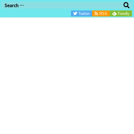
/*グーグル審査用/
Twitter
RSS
Feedly