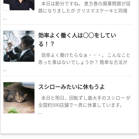
本日は節分ですね。 恵方巻の廃棄問題が話
題になりましたが クリスマスケーキと同様
...
効率よく働く人は○○をしてい
る！？
効率よく働けたらなぁ・・・。 こんなこと
思った事はないでしょうか？ 簡単な方法が
...
スシローみたいに休もうよ
本日と明日、回転ずし最大手のスシロー が
全国約500店舗で一斉に休業しています。
...