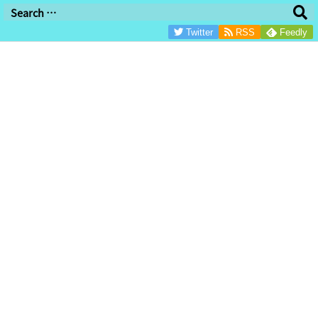
/*グーグル審査用/
Twitter
RSS
Feedly