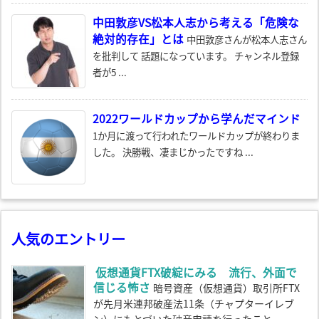
中田敦彦VS松本人志から考える「危険な
絶対的存在」とは
中田敦彦さんが松本人志さん
を批判して 話題になっています。 チャンネル登録
者が5 ...
2022ワールドカップから学んだマインド
1か月に渡って行われたワールドカップが終わりま
した。 決勝戦、凄まじかったですね ...
人気のエントリー
仮想通貨FTX破綻にみる 流行、外面で
信じる怖さ
暗号資産（仮想通貨）取引所FTX
が先月米連邦破産法11条（チャプターイレブ
ン）にもとづいた破産申請を行ったこと...