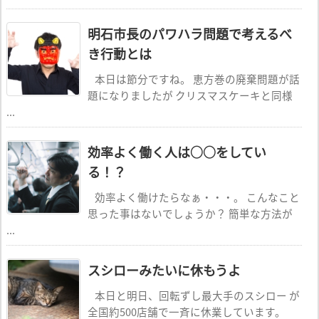
明石市長のパワハラ問題で考えるべ
き行動とは
本日は節分ですね。 恵方巻の廃棄問題が話
題になりましたが クリスマスケーキと同様
...
効率よく働く人は○○をしてい
る！？
効率よく働けたらなぁ・・・。 こんなこと
思った事はないでしょうか？ 簡単な方法が
...
スシローみたいに休もうよ
本日と明日、回転ずし最大手のスシロー が
全国約500店舗で一斉に休業しています。