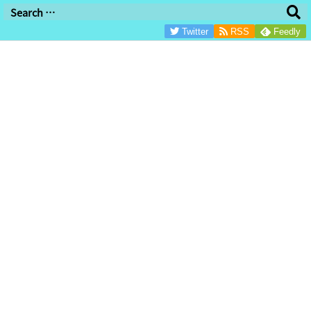
/*グーグル審査用/
Twitter
RSS
Feedly