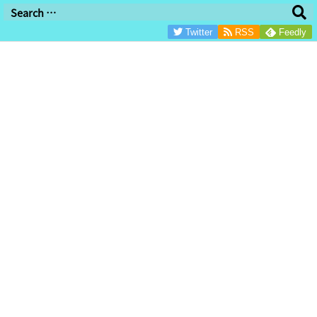
/*グーグル審査用/
Twitter
RSS
Feedly