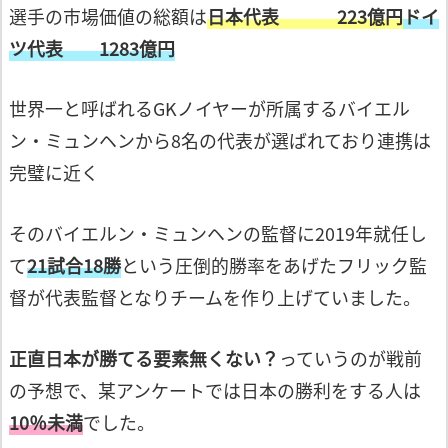
選手の市場価値の総額は
日本代表 223億円
ドイ
ツ代表 1283億円
世界一と呼ばれるGKノイヤーが所属する
バイエル
ン・ミュンヘンから8名の代表が
選ばれており連携は
完璧に近く
そのバイエルン・ミュンヘンの監督に
2019年就任し
て
21試合18勝
という圧倒的
勝率をあげたフリック監
督が代表監督と
なりチームを作り上げていました。
正直日本が勝てる要素無くない？
っていう
のが戦前
の予想で、某アンケートでは日本
の勝利をする人は
10％未満
でした。