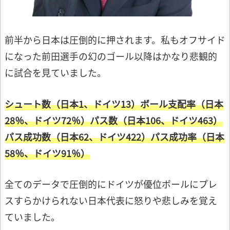
前半から日本は圧倒的に押されます。
私もオフサイド
になった前田選手の幻の
ゴール以降はかなり悲観的
に試合を見ていました。
シュート数（日本1、ドイツ13）
ボール支配率（日本
28％、ドイツ72％）
パス数（日本106、ドイツ463）
パス成功数（日本62、ドイツ422）
パス成功率（日本
58％、ドイツ91％）
全てのデータで圧倒的にドイツが優位
ボールにプレ
スすらかけられない日本代表
に怒りや悲しみを覚え
ていました。