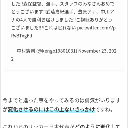
した‼︎
森保監督、選手、スタッフのみなさんおめで
とうございます‼︎
武藤嘉紀選手、豊原アナ、中川ア
ナの4人で勝利お届けしました‼︎
ご視聴ありがとう
ございました‼︎
#これは眠れない
pic.twitter.com/Vp
RvBTVgFd
— 中村憲剛 (@kengo19801031)
November 23, 202
2
今までと違った事をやってみるのは勇気が
いります
が
変化させるのにはこの上ない
きっかけ
ですね。
これからのサッカー日本代表が
どのように
進化して