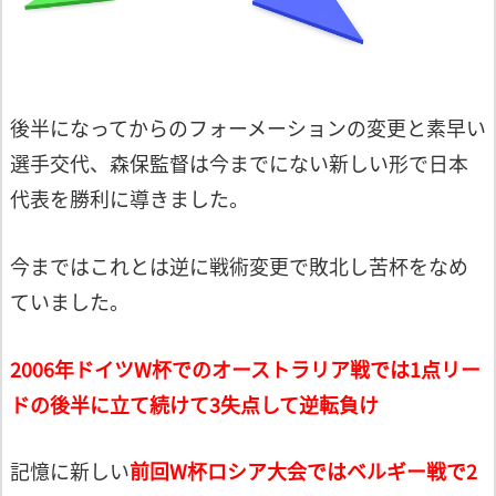
後半になってからのフォーメーションの
変更と素早い
選手交代、森保監督は今まで
にない新しい形で日本
代表を勝利に導きました。
今まではこれとは逆に戦術変更で敗北し
苦杯をなめ
ていました。
2006年ドイツW杯でのオーストラリア戦
では1点リー
ドの後半に立て続けて3失点し
て逆転負け
記憶に新しい
前回W杯ロシア大会では
ベルギー戦で2