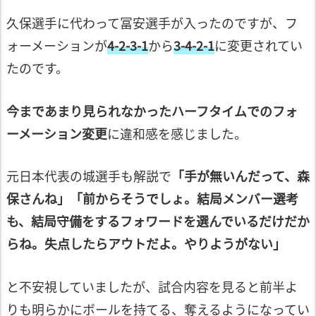
久保選手に代わって冨安選手が入ったの
ですが、フ
ォーメーションが
4-2-3-1
から
3-4-2-1
に変更されてい
たのです。
今まであまり見られなかったハーフタイム
でのフォ
ーメーション変更
に違和感を感じ
ました。
元日本代表の城選手も解説で
「手が無いんだって、森
保さんね」
「前からそうでしょ。結局メンバー選考
も、
結局守備をするフォワードを選んでいる
だけだか
らね。失点したらアウトだよ。
やりようがない」
と不安視していましたが、試合内容を見る
と前半よ
りも明らかにボールを持てる、奪
えるようになってい