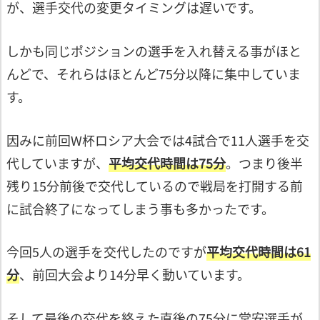
が、選手交代の変更タイミング
は遅いです。
しかも同じポジションの選手を入れ替える
事がほと
んどで、それらはほとんど75分
以降に集中していま
す。
因みに前回W杯ロシア大会では4試合で11人
選手を交
代していますが、
平均交代時間は
75分
。つまり後半
残り15分前後で交代して
いるので戦局を打開する前
に試合終了にな
ってしまう事も多かったです。
今回5人の選手を交代したのですが
平均交代時間は61
分
、前回大会より14分
早く動いています。
そして最後の交代を終えた直後の75分に
堂安選手が