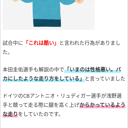
試合中に
「これは酷い」
と言われた行為がありまし
た。
本田圭佑選手も解説の中で
「いまのは性格悪い。バ
カにしたような
走り方をしている」
と言っていました
ドイツのCBアントニオ・リュディガー選手
が浅野選
手と競って走る際に腿を高く上げ
からかっているよう
な走り
をしていたのです。