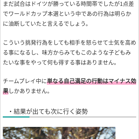
まだ試合はドイツが勝っている時間帯でし
たが1点差
でワールドカップ本選という中
であの行為は明らか
に油断していたと言えるでしょう。
こういう挑発行為をしても相手を怒らせて
士気を高め
る事になるし、味方からみても
このような子どもみ
たいな事をやって何も
得する事はありません。
チームプレイ中に
単なる
自己満足の行動は
マイナス効
果
しかありません。
・結果が出ても次に行く姿勢