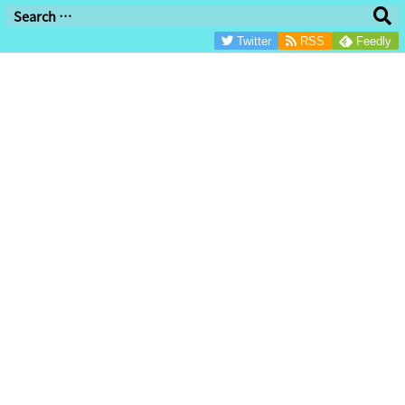
/*グーグル審査用/
Twitter
RSS
Feedly