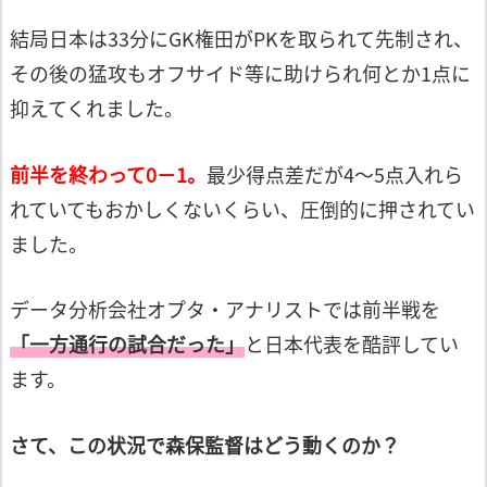
結局日本は33分にGK権田がPKを取られて
先制され、
その後の猛攻もオフサイド等に
助けられ何とか1点に
抑えてくれました。
前半を終わって0－1。
最少得点差だが4～5点入れら
れていても
おかしくないくらい、圧倒的に押されて
い
ました。
データ分析会社オプタ・アナリストでは
前半戦を
「一方通行の試合だった」
と日本代表を酷評してい
ます。
さて、この状況で森保監督はどう動くのか？