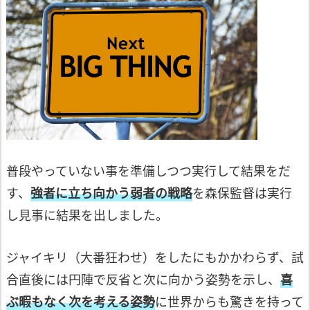
普段やっていない事を準備しつつ実行して
結果をだ
す、
強者に立ち向かう弱者の戦略
を森保監督は実行
し見事に結果を出しました。
ジャイキリ（大番狂わせ）をしたにもかか
わらず、試
合直後には円陣で反省と次に向
かう姿勢を示し、
喜
ぶ暇もなく次を考える
姿勢
に世界からも驚きを持って