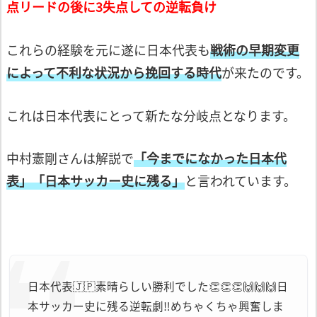
点リードの後に3失点しての
逆転負け
これらの経験を元に遂に日本代表も
戦術の早期変更
によって不利な状況から挽回する時代
が来たのです。
これは日本代表にとって新たな分岐点と
なります。
中村憲剛さんは解説で
「今までになかった日本代
表」
「日本サッカー史に残る」
と言われています。
日本代表🇯🇵
素晴らしい勝利でした👏👏👏🙌🙌🙌
日
本サッカー史に残る逆転劇‼︎
めちゃくちゃ興奮しま