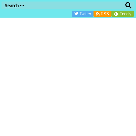
/*グーグル審査用/
Twitter
RSS
Feedly