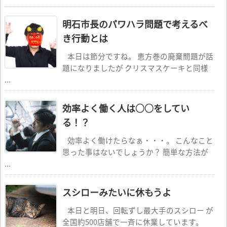
明石市長のパワハラ問題で考えるべ
き行動とは
本日は節分ですね。 恵方巻の廃棄問題が話
題になりましたが クリスマスケーキと同様
...
効率よく働く人は○○をしてい
る！？
効率よく働けたらなぁ・・・。 こんなこと
思った事はないでしょうか？ 簡単な方法が
...
スシローみたいに休もうよ
本日と明日、回転ずし最大手のスシロー が
全国約500店舗で一斉に休業しています。